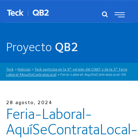
Proyecto
QB2
Teck
>
Noticias
>
Teck participa en la 9° versión del CIMIT y de la 5° Feria
Laboral #AquíSeContrataLocal
>
Feria-Laboral-AquíSeContrataLocal-04
28 agosto, 2024
Feria-Laboral-
AquíSeContrataLocal-