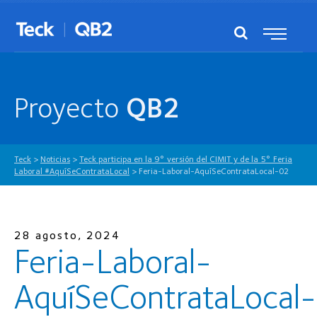
Proyecto
QB2
Teck
>
Noticias
>
Teck participa en la 9° versión del CIMIT y de la 5° Feria
Laboral #AquíSeContrataLocal
>
Feria-Laboral-AquíSeContrataLocal-02
28 agosto, 2024
Feria-Laboral-
AquíSeContrataLocal-