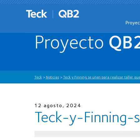
Proye
Proyecto
QB
Teck
>
Noticias
>
Teck y Finning se unen para realizar taller q
12 agosto, 2024
Teck-y-Finning-