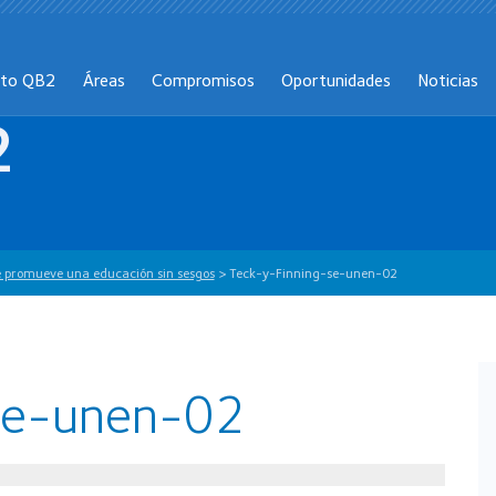
cto QB2
Áreas
Compromisos
Oportunidades
Noticias
2
ue promueve una educación sin sesgos
>
Teck-y-Finning-se-unen-02
se-unen-02