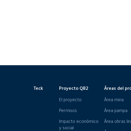
Teck
Proyecto QB2
Áreas del pr
El proyecto
Área mina
Permisos
Área pampa
Impacto económico
Área obras li
y social