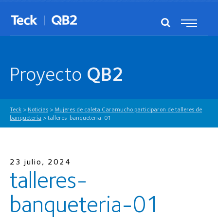
Proyecto
QB2
Teck
>
Noticias
>
Mujeres de caleta Caramucho participaron de talleres de
banquetería
>
talleres-banqueteria-01
23 julio, 2024
talleres-
banqueteria-01