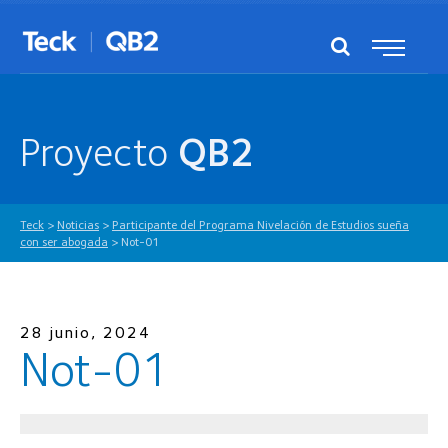
Proyecto
QB2
Teck
>
Noticias
>
Participante del Programa Nivelación de Estudios sueña
con ser abogada
>
Not-01
28 junio, 2024
Not-01