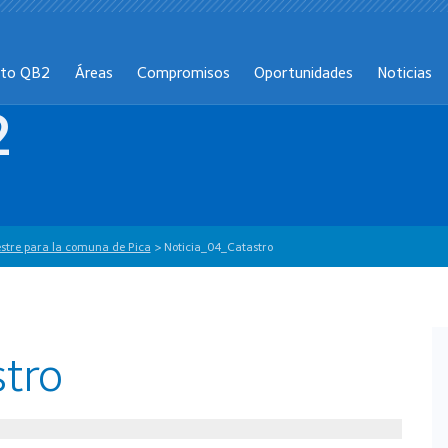
cto QB2
Áreas
Compromisos
Oportunidades
Noticias
2
estre para la comuna de Pica
>
Noticia_04_Catastro
tro