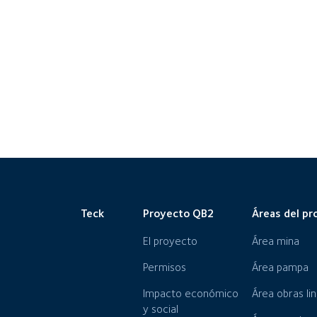
Teck
Proyecto QB2
Áreas del pr
El proyecto
Área mina
Permisos
Área pampa
Impacto económico
Área obras li
y social