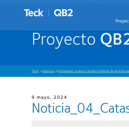
Proye
Proyecto
QB
Teck
>
Noticias
>
Presentan nuevo Catastro Digital de Arte Rup
9 mayo, 2024
Noticia_04_Catas