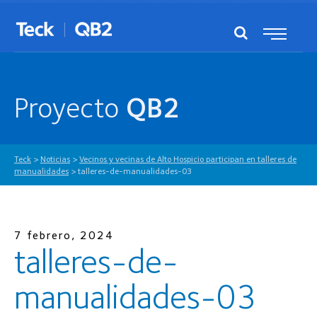
Proyecto
QB2
Teck
>
Noticias
>
Vecinos y vecinas de Alto Hospicio participan en talleres de
manualidades
>
talleres-de-manualidades-03
7 febrero, 2024
talleres-de-
manualidades-03