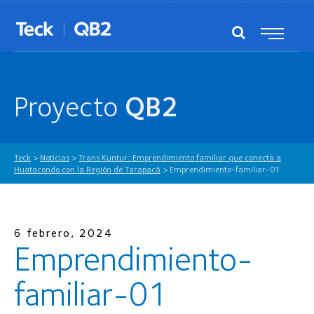
Proyecto
QB2
Teck
>
Noticias
>
Trans Kuntur: Emprendimiento familiar que conecta a
Huatacondo con la Región de Tarapacá
>
Emprendimiento-familiar-01
6 febrero, 2024
Emprendimiento-
familiar-01