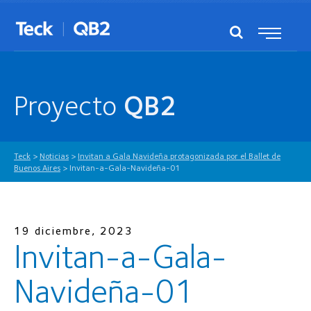
Proyecto
QB2
Teck
>
Noticias
>
Invitan a Gala Navideña protagonizada por el Ballet de
Buenos Aires
>
Invitan-a-Gala-Navideña-01
19 diciembre, 2023
Invitan-a-Gala-
Navideña-01