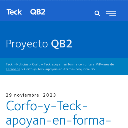
Proyecto
QB2
Teck
>
Noticias
>
Corfo y Teck apoyan en forma conjunta a MiPymes de
Tarapacá
>
Corfo-y-Teck-apoyan-en-forma-conjunta-06
29 noviembre, 2023
Corfo-y-Teck-
apoyan-en-forma-