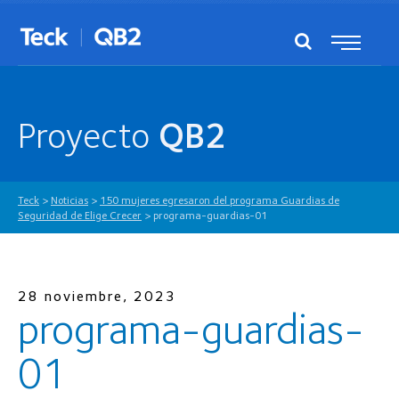
Proyecto
QB2
Teck
>
Noticias
>
150 mujeres egresaron del programa Guardias de
Seguridad de Elige Crecer
>
programa-guardias-01
28 noviembre, 2023
programa-guardias-
01