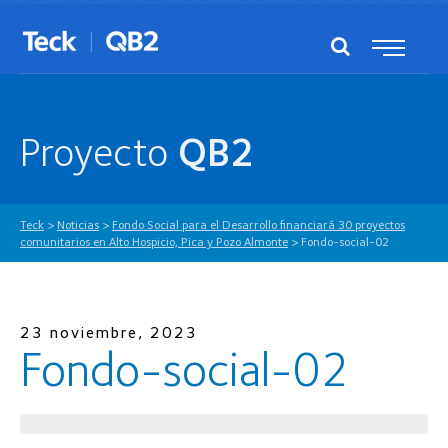
Proyecto
QB2
Teck
>
Noticias
>
Fondo Social para el Desarrollo financiará 30 proyectos
comunitarios en Alto Hospicio, Pica y Pozo Almonte
>
Fondo-social-02
23 noviembre, 2023
Fondo-social-02