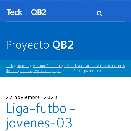
Proyecto
QB2
Teck
>
Noticias
>
Vibrante final de Liga Fútbol Más Tarapacá reunió a cientos
de niños, niñas y jóvenes en Iquique
>
Liga-futbol-jovenes-03
22 noviembre, 2023
Liga-futbol-
jovenes-03