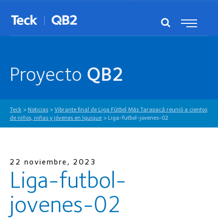
Proyecto
QB2
Teck
>
Noticias
>
Vibrante final de Liga Fútbol Más Tarapacá reunió a cientos
de niños, niñas y jóvenes en Iquique
>
Liga-futbol-jovenes-02
22 noviembre, 2023
Liga-futbol-
jovenes-02