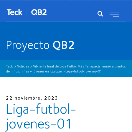
Proyecto
QB2
Teck
>
Noticias
>
Vibrante final de Liga Fútbol Más Tarapacá reunió a cientos
de niños, niñas y jóvenes en Iquique
>
Liga-futbol-jovenes-01
22 noviembre, 2023
Liga-futbol-
jovenes-01