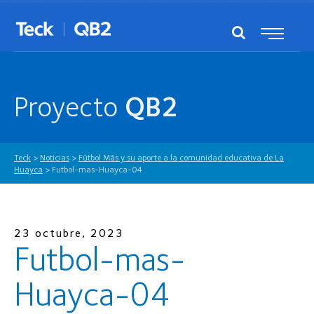
Proyecto
QB2
Teck
>
Noticias
>
Fútbol Más y su aporte a la comunidad educativa de La
Huayca
>
Futbol-mas-Huayca-04
23 octubre, 2023
Futbol-mas-
Huayca-04