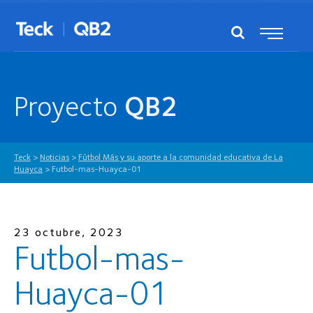
Proyecto
QB2
Teck
>
Noticias
>
Fútbol Más y su aporte a la comunidad educativa de La
Huayca
>
Futbol-mas-Huayca-01
23 octubre, 2023
Futbol-mas-
Huayca-01