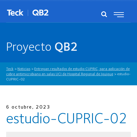
Proyecto
QB2
Teck
>
Noticias
>
Entregan resultados de estudio CUPRIC, para aplicación de
cobre antimicrobiano en salas UCI de Hospital Regional de Iquique
>
estudio-
CUPRIC-02
6 octubre, 2023
estudio-CUPRIC-02