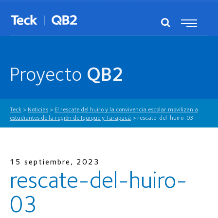
Proyecto
QB2
Teck
>
Noticias
>
El rescate del huiro y la convivencia escolar movilizan a
estudiantes de la región de Iquique y Tarapacá
>
rescate-del-huiro-03
15 septiembre, 2023
rescate-del-huiro-
03