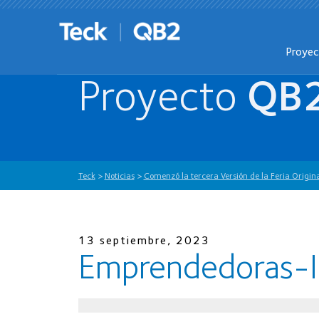
Proye
Proyecto
QB
Teck
>
Noticias
>
Comenzó la tercera Versión de la Feria Origi
13 septiembre, 2023
Emprendedoras-I