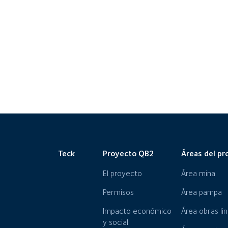
Teck
Proyecto QB2
Áreas del pr
El proyecto
Área mina
Permisos
Área pampa
Impacto económico
Área obras li
y social