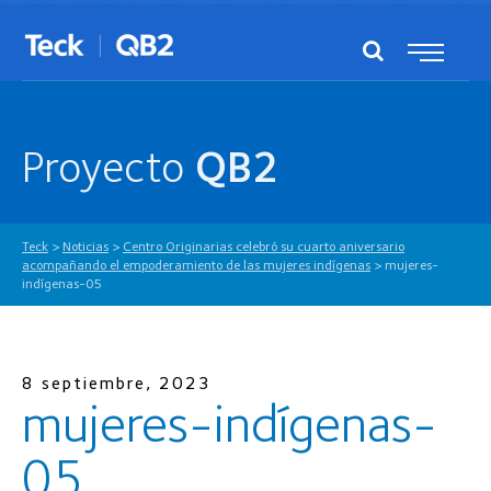
Proyecto
QB2
Teck
>
Noticias
>
Centro Originarias celebró su cuarto aniversario
acompañando el empoderamiento de las mujeres indígenas
>
mujeres-
indígenas-05
8 septiembre, 2023
mujeres-indígenas-
05