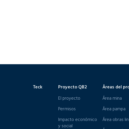
Teck
Proyecto QB2
Áreas del pr
El proyecto
Área mina
Permisos
Área pampa
Impacto económico
Área obras li
y social