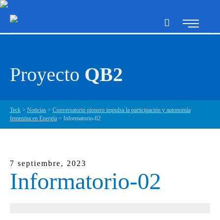
Proyecto
QB2
Teck
>
Noticias
>
Conversatorio pionero impulsa la participación y autonomía
femenina en Energía
>
Informatorio-02
7 septiembre, 2023
Informatorio-02