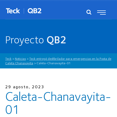
Proyecto
QB2
Teck
>
Noticias
>
Teck entregó desfibrilador para emergencias en la Posta de
Caleta Chanavayita
>
Caleta-Chanavayita-01
29 agosto, 2023
Caleta-Chanavayita-
01