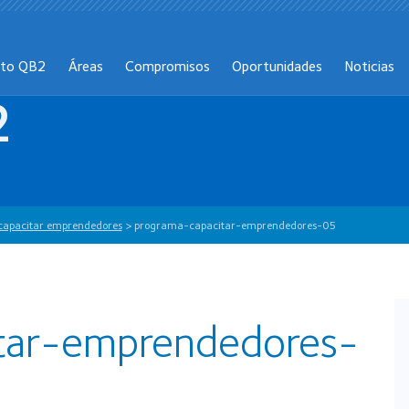
cto QB2
Áreas
Compromisos
Oportunidades
Noticias
2
 capacitar emprendedores
>
programa-capacitar-emprendedores-05
tar-emprendedores-