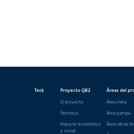
Teck
Proyecto QB2
Áreas del pr
El proyecto
Área mina
Permisos
Área pampa
Impacto económico
Área obras li
y social