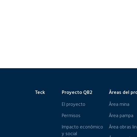
Teck
Proyecto QB2
Áreas del pr
El proyecto
Área mina
Permisos
Área pampa
Impacto económico
Área obras li
y social