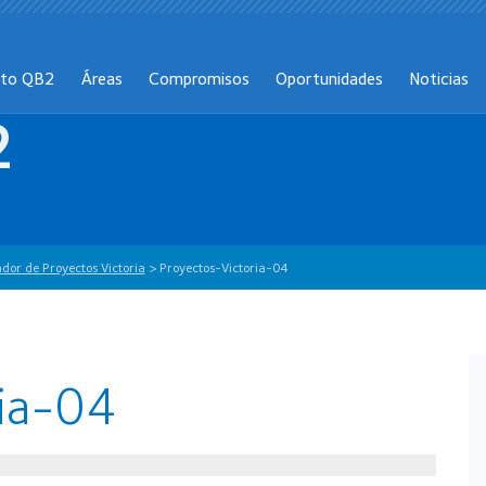
cto QB2
Áreas
Compromisos
Oportunidades
Noticias
2
dor de Proyectos Victoria
>
Proyectos-Victoria-04
ria-04