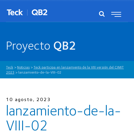
Proyecto
QB2
Teck
>
Noticias
>
Teck participa en lanzamiento de la VIII versión del CIMIT
2023
>
lanzamiento-de-la-VIII-02
10 agosto, 2023
lanzamiento-de-la-
VIII-02