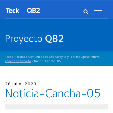
Proyecto
QB2
Teck
>
Noticias
>
Comunidad de Chanavayita y Teck inauguran nueva
cancha de futbolito
>
Noticia-Cancha-05
28 julio, 2023
Noticia-Cancha-05