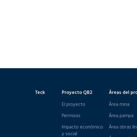
Teck
Proyecto QB2
Áreas del pr
El proyecto
Área mina
Permisos
Área pampa
Impacto económico
Área obras li
y social