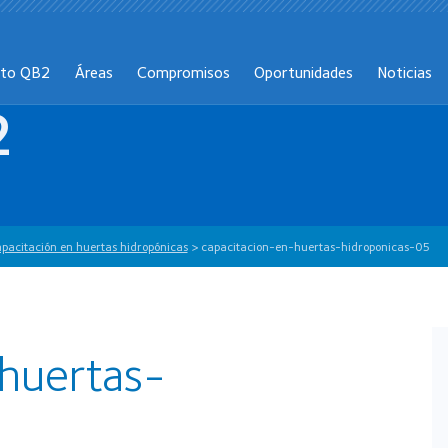
cto QB2
Áreas
Compromisos
Oportunidades
Noticias
2
pacitación en huertas hidropónicas
>
capacitacion-en-huertas-hidroponicas-05
huertas-