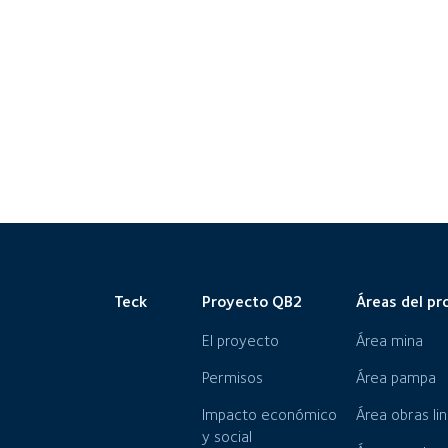
Teck
Proyecto QB2
Áreas del pr
El proyecto
Área mina
Permisos
Área pampa
Impacto económico
Área obras li
y social