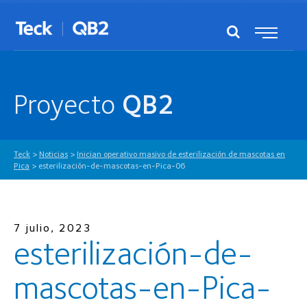
Proyecto
QB2
Teck
>
Noticias
>
Inician operativo masivo de esterilización de mascotas en
Pica
>
esterilización-de-mascotas-en-Pica-06
7 julio, 2023
esterilización-de-
mascotas-en-Pica-