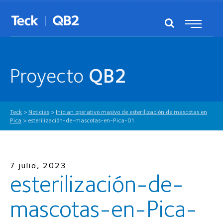
Proyecto
QB2
Teck
>
Noticias
>
Inician operativo masivo de esterilización de mascotas en
Pica
>
esterilización-de-mascotas-en-Pica-01
7 julio, 2023
esterilización-de-
mascotas-en-Pica-