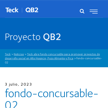
Proyecto
QB2
Teck
>
Noticias
>
Teck abre fondo concursable para promover proyectos de
desarrollo social en Alto Hospicio, Pozo Almonte y Pica
>
fondo-concursable-
02
3 julio, 2023
fondo-concursable-
02