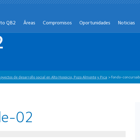
cto QB2
Áreas
Compromisos
Oportunidades
Noticias
2
ectos de desarrollo social en Alto Hospicio, Pozo Almonte y Pica
>
fondo-concursab
le-02