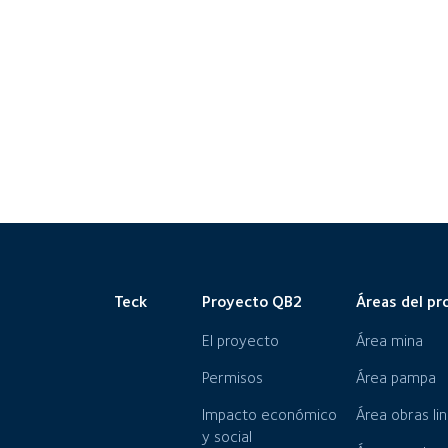
Teck
Proyecto QB2
Áreas del pr
El proyecto
Área mina
Permisos
Área pampa
Impacto económico
Área obras li
y social