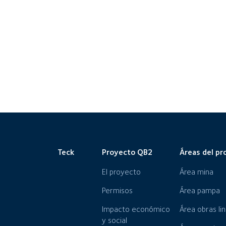
Teck
Proyecto QB2
Áreas del pr
El proyecto
Área mina
Permisos
Área pampa
Impacto económico
Área obras li
y social