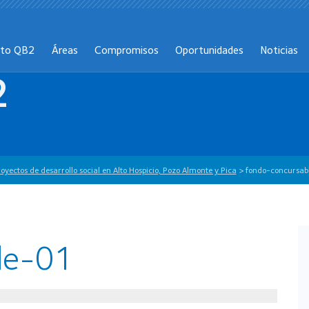
cto QB2
Áreas
Compromisos
Oportunidades
Noticias
2
ectos de desarrollo social en Alto Hospicio, Pozo Almonte y Pica
>
fondo-concursab
le-01