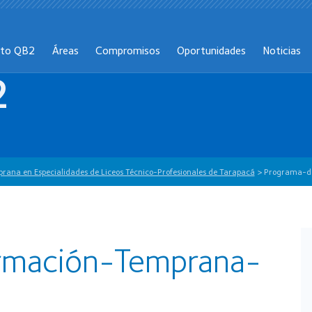
cto QB2
Áreas
Compromisos
Oportunidades
Noticias
2
rana en Especialidades de Liceos Técnico-Profesionales de Tarapacá
>
Programa-d
rmación-Temprana-