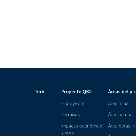
Teck
Proyecto QB2
Áreas del pr
El proyecto
Área mina
Permisos
Área pampa
Impacto económico
Área obras li
y social