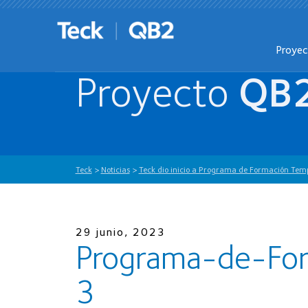
Proye
Proyecto
QB
Teck
>
Noticias
>
Teck dio inicio a Programa de Formación Temp
29 junio, 2023
Programa-de-Fo
3