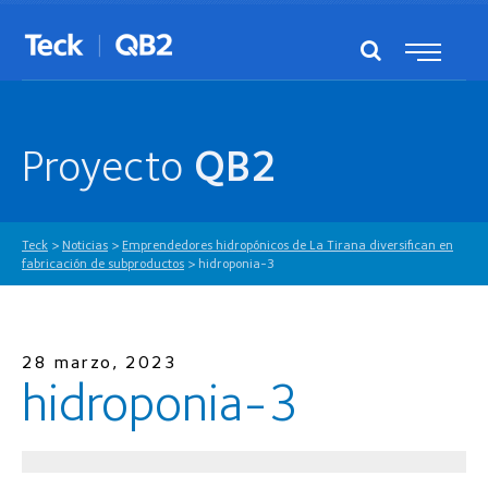
Proyecto
QB2
Teck
>
Noticias
>
Emprendedores hidropónicos de La Tirana diversifican en
fabricación de subproductos
>
hidroponia-3
28 marzo, 2023
hidroponia-3