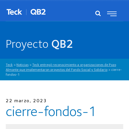
Proyecto
QB2
Teck
>
Noticias
>
Teck entregó reconocimiento a organizaciones de Pozo
Almonte que implementaron proyectos del Fondo Social y Solidario
>
cierre-
fondos-1
22 marzo, 2023
cierre-fondos-1