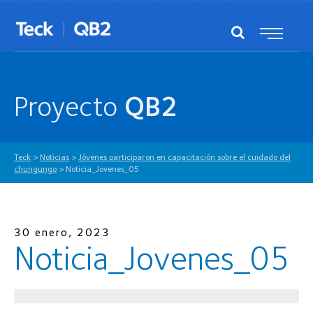
Proyecto
QB2
Teck
>
Noticias
>
Jóvenes participaron en capacitación sobre el cuidado del
chungungo
>
Noticia_Jovenes_05
30 enero, 2023
Noticia_Jovenes_05