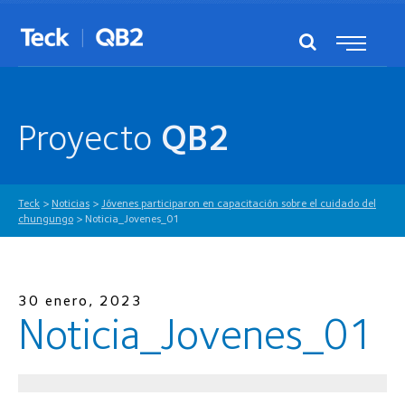
Proyecto
QB2
Teck
>
Noticias
>
Jóvenes participaron en capacitación sobre el cuidado del
chungungo
>
Noticia_Jovenes_01
30 enero, 2023
Noticia_Jovenes_01