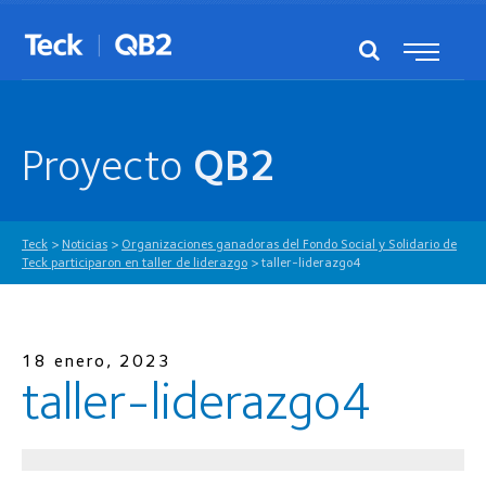
Proyecto
QB2
Teck
>
Noticias
>
Organizaciones ganadoras del Fondo Social y Solidario de
Teck participaron en taller de liderazgo
>
taller-liderazgo4
18 enero, 2023
taller-liderazgo4