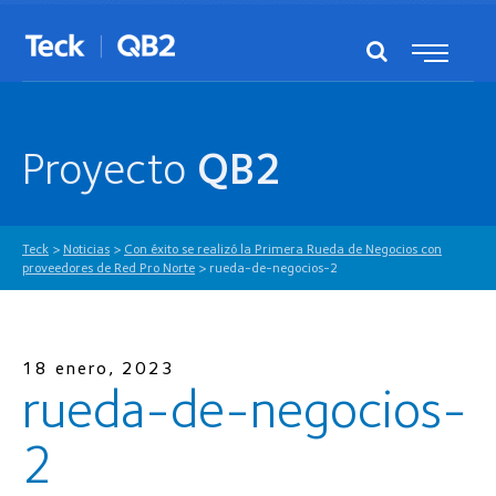
Proyecto
QB2
Teck
>
Noticias
>
Con éxito se realizó la Primera Rueda de Negocios con
proveedores de Red Pro Norte
>
rueda-de-negocios-2
18 enero, 2023
rueda-de-negocios-
2