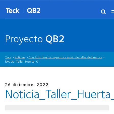
Proyecto
QB2
Teck
>
Noticias
>
Con éxito finaliza segunda versión de taller de huertas
>
Noticia_Taller_Huerta_01
26 diciembre, 2022
Noticia_Taller_Huert