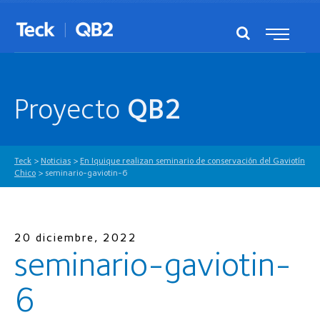
Proyecto
QB2
Teck
>
Noticias
>
En Iquique realizan seminario de conservación del Gaviotín
Chico
>
seminario-gaviotin-6
20 diciembre, 2022
seminario-gaviotin-
6