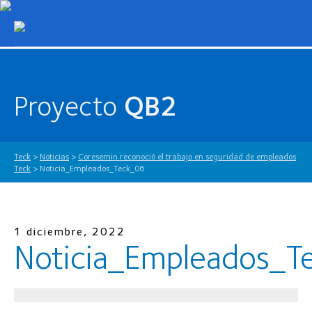
Proyecto
QB2
Teck
>
Noticias
>
Coresemin reconoció el trabajo en seguridad de empleados
Teck
>
Noticia_Empleados_Teck_06
1 diciembre, 2022
Noticia_Empleados_T