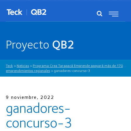
Proyecto
QB2
Teck
>
Noticias
>
Programa Crea Tarapacá Emprende apoyará más de 170
emprendimientos regionales
>
ganadores-concurso-3
9 noviembre, 2022
ganadores-
concurso-3