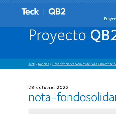
Proye
Proyecto
QB
Teck
>
Noticias
>
Organizaciones sociales de Pozo Almonte se ad
28 octubre, 2022
nota-fondosolida