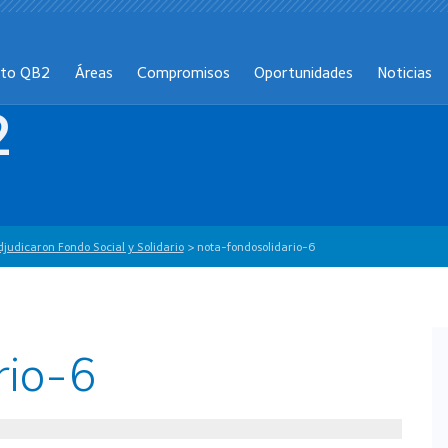
cto QB2
Áreas
Compromisos
Oportunidades
Noticias
2
judicaron Fondo Social y Solidario
>
nota-fondosolidario-6
rio-6