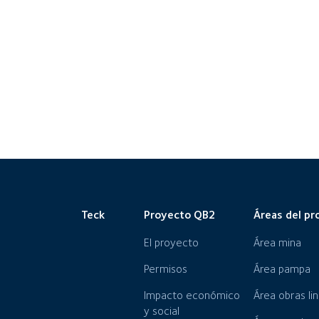
Teck
Proyecto QB2
Áreas del pr
El proyecto
Área mina
Permisos
Área pampa
Impacto económico
Área obras li
y social