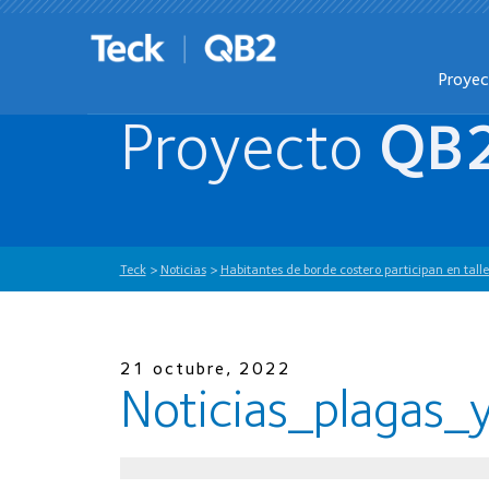
Proye
Proyecto
QB
Teck
>
Noticias
>
Habitantes de borde costero participan en talle
21 octubre, 2022
Noticias_plagas_