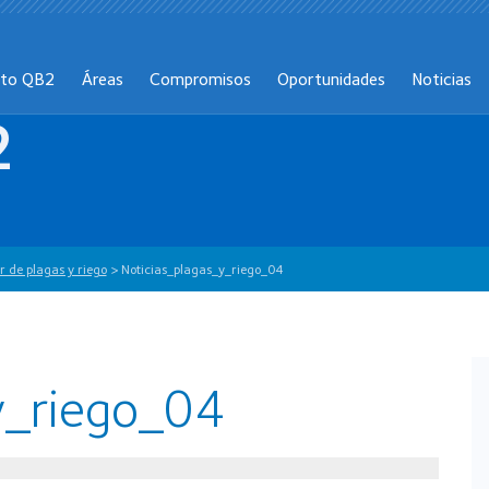
cto QB2
Áreas
Compromisos
Oportunidades
Noticias
2
r de plagas y riego
>
Noticias_plagas_y_riego_04
y_riego_04