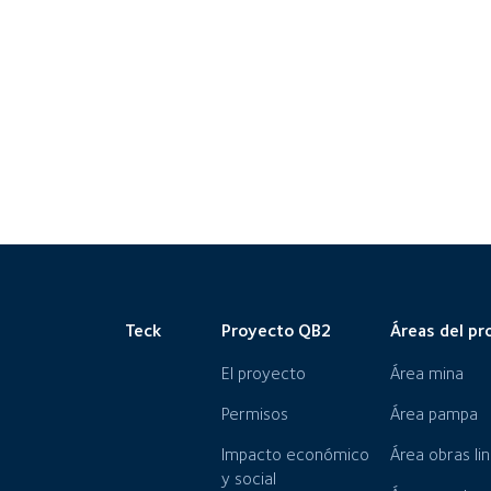
Teck
Proyecto QB2
Áreas del pr
El proyecto
Área mina
Permisos
Área pampa
Impacto económico
Área obras li
y social