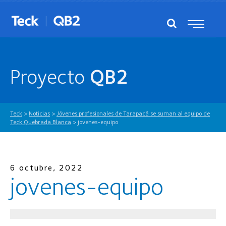
Proyecto
QB2
Teck
>
Noticias
>
Jóvenes profesionales de Tarapacá se suman al equipo de
Teck Quebrada Blanca
>
jovenes-equipo
6 octubre, 2022
jovenes-equipo