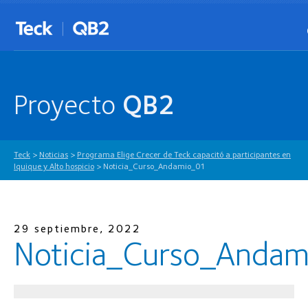
Proyecto
QB2
Teck
>
Noticias
>
Programa Elige Crecer de Teck capacitó a participantes en
Iquique y Alto hospicio
>
Noticia_Curso_Andamio_01
29 septiembre, 2022
Noticia_Curso_Anda